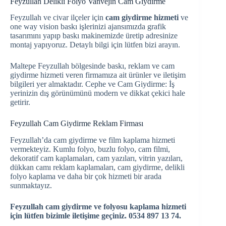
Feyzullah Delikli Folyo Vanvejin Cam Giydirme
Feyzullah ve civar ilçeler için
cam giydirme hizmeti
ve
one way vision baskı işlerinizi ajansımızda grafik
tasarımını yapıp baskı makinemizde üretip adresinize
montaj yapıyoruz. Detaylı bilgi için lütfen bizi arayın.
Maltepe Feyzullah bölgesinde baskı, reklam ve cam
giydirme hizmeti veren firmamıza ait ürünler ve iletişim
bilgileri yer almaktadır. Cephe ve Cam Giydirme: İş
yerinizin dış görünümünü modern ve dikkat çekici hale
getirir.
Feyzullah Cam Giydirme Reklam Firması
Feyzullah’da cam giydirme ve film kaplama hizmeti
vermekteyiz. Kumlu folyo, buzlu folyo, cam filmi,
dekoratif cam kaplamaları, cam yazıları, vitrin yazıları,
dükkan camı reklam kaplamaları, cam giydirme, delikli
folyo kaplama ve daha bir çok hizmeti bir arada
sunmaktayız.
Feyzullah cam giydirme ve folyosu kaplama hizmeti
için lütfen bizimle iletişime geçiniz. 0534 897 13 74.