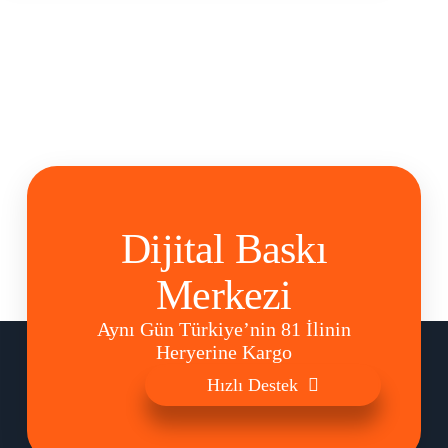
Dijital Baskı
Merkezi
Aynı Gün Türkiye’nin 81 İlinin
Heryerine Kargo
Hızlı Destek