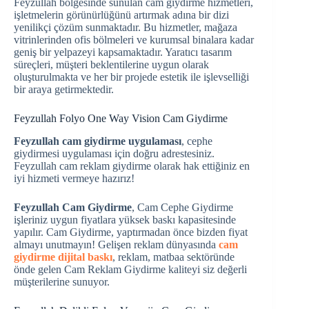
Feyzullah bölgesinde sunulan cam giydirme hizmetleri,
işletmelerin görünürlüğünü artırmak adına bir dizi
yenilikçi çözüm sunmaktadır. Bu hizmetler, mağaza
vitrinlerinden ofis bölmeleri ve kurumsal binalara kadar
geniş bir yelpazeyi kapsamaktadır. Yaratıcı tasarım
süreçleri, müşteri beklentilerine uygun olarak
oluşturulmakta ve her bir projede estetik ile işlevselliği
bir araya getirmektedir.
Feyzullah Folyo One Way Vision Cam Giydirme
Feyzullah cam giydirme uygulaması
, cephe
giydirmesi uygulaması için doğru adrestesiniz.
Feyzullah cam reklam giydirme olarak hak ettiğiniz en
iyi hizmeti vermeye hazırız!
Feyzullah Cam Giydirme
, Cam Cephe Giydirme
işleriniz uygun fiyatlara yüksek baskı kapasitesinde
yapılır. Cam Giydirme, yaptırmadan önce bizden fiyat
almayı unutmayın! Gelişen reklam dünyasında
cam
giydirme dijital baskı
, reklam, matbaa sektöründe
önde gelen Cam Reklam Giydirme kaliteyi siz değerli
müşterilerine sunuyor.