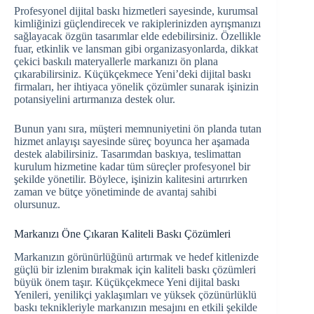
Profesyonel dijital baskı hizmetleri sayesinde, kurumsal
kimliğinizi güçlendirecek ve rakiplerinizden ayrışmanızı
sağlayacak özgün tasarımlar elde edebilirsiniz. Özellikle
fuar, etkinlik ve lansman gibi organizasyonlarda, dikkat
çekici baskılı materyallerle markanızı ön plana
çıkarabilirsiniz. Küçükçekmece Yeni’deki dijital baskı
firmaları, her ihtiyaca yönelik çözümler sunarak işinizin
potansiyelini artırmanıza destek olur.
Bunun yanı sıra, müşteri memnuniyetini ön planda tutan
hizmet anlayışı sayesinde süreç boyunca her aşamada
destek alabilirsiniz. Tasarımdan baskıya, teslimattan
kurulum hizmetine kadar tüm süreçler profesyonel bir
şekilde yönetilir. Böylece, işinizin kalitesini artırırken
zaman ve bütçe yönetiminde de avantaj sahibi
olursunuz.
Markanızı Öne Çıkaran Kaliteli Baskı Çözümleri
Markanızın görünürlüğünü artırmak ve hedef kitlenizde
güçlü bir izlenim bırakmak için kaliteli baskı çözümleri
büyük önem taşır. Küçükçekmece Yeni dijital baskı
Yenileri, yenilikçi yaklaşımları ve yüksek çözünürlüklü
baskı teknikleriyle markanızın mesajını en etkili şekilde