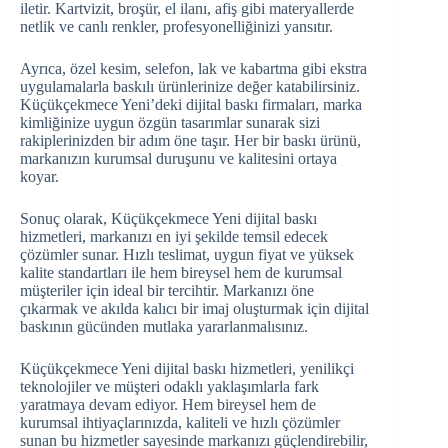
iletir. Kartvizit, broşür, el ilanı, afiş gibi materyallerde
netlik ve canlı renkler, profesyonelliğinizi yansıtır.
Ayrıca, özel kesim, selefon, lak ve kabartma gibi ekstra
uygulamalarla baskılı ürünlerinize değer katabilirsiniz.
Küçükçekmece Yeni’deki dijital baskı firmaları, marka
kimliğinize uygun özgün tasarımlar sunarak sizi
rakiplerinizden bir adım öne taşır. Her bir baskı ürünü,
markanızın kurumsal duruşunu ve kalitesini ortaya
koyar.
Sonuç olarak, Küçükçekmece Yeni dijital baskı
hizmetleri, markanızı en iyi şekilde temsil edecek
çözümler sunar. Hızlı teslimat, uygun fiyat ve yüksek
kalite standartları ile hem bireysel hem de kurumsal
müşteriler için ideal bir tercihtir. Markanızı öne
çıkarmak ve akılda kalıcı bir imaj oluşturmak için dijital
baskının gücünden mutlaka yararlanmalısınız.
Küçükçekmece Yeni dijital baskı hizmetleri, yenilikçi
teknolojiler ve müşteri odaklı yaklaşımlarla fark
yaratmaya devam ediyor. Hem bireysel hem de
kurumsal ihtiyaçlarınızda, kaliteli ve hızlı çözümler
sunan bu hizmetler sayesinde markanızı güçlendirebilir,